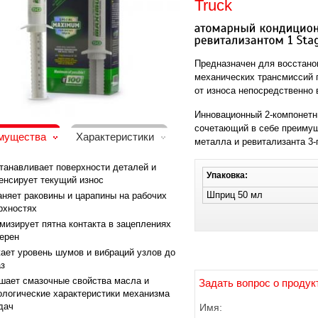
Truck
Предназначен для восстано
механических трансмиссий 
от износа непосредственно 
Инновационный 2-компонетн
сочетающий в себе преиму
мущества
Характеристики
металла и ревитализанта 3-
танавливает поверхности деталей и
Упаковка:
енсирует текущий износ
Шприц 50 мл
аняет раковины и царапины на рабочих
рхностях
мизирует пятна контакта в зацеплениях
ерен
ает уровень шумов и вибраций узлов до
аз
шает смазочные свойства масла и
Задать вопрос о продук
ологические характеристики механизма
дач
Имя: