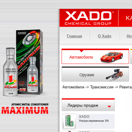
KA
Главная
О Xado
Но
Автомобили
->
Трансмиссия
->
Ревита
Лидеры продаж
XADO
Ультрасовременные SN