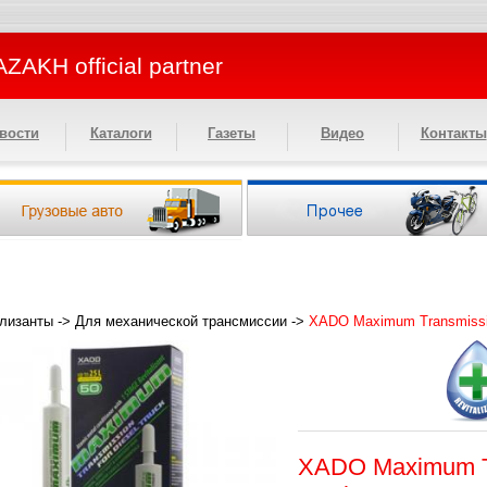
ZAKH official partner
вости
Каталоги
Газеты
Видео
Контакты
лизанты
->
Для механической трансмиссии
->
XADO Maximum Transmissio
XADO Maximum Tr