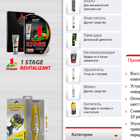
XADO
Для механической
трансмиссии
Очиститель
Другие средства
Присадка
Дизельный двигатель
Незамерзающая
Жидкости в бачок
Преи
омывателя
Удалитель
Восс
Уход за стеклами
комп
Устр
Mottec
пове
Другие средства
Опти
Антигель
шест
Присадки в топливо и
Сниж
очистители
10 р
Улуч
триб
Категории
пере