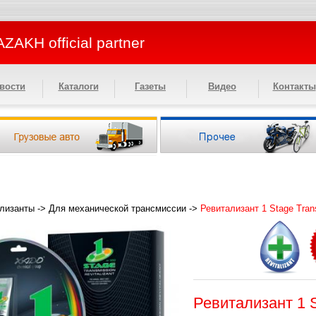
ZAKH official partner
вости
Каталоги
Газеты
Видео
Контакты
лизанты
->
Для механической трансмиссии
->
Ревитализант 1 Stage Tran
Ревитализант 1 S