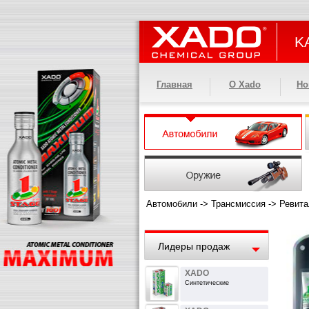
KA
Главная
О Xado
Но
Автомобили
->
Трансмиссия
->
Ревита
Лидеры продаж
XADO
Синтетические