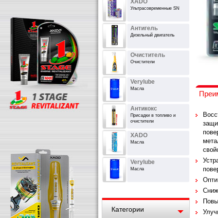
XADO
Ультрасовременные SN
Антигель
Дизельный двигатель
Очиститель
Очистители
Verylube
Масла
Преи
Антикокс
Восс
Присадки в топливо и
очистители
защи
пове
XADO
мета
Масла
свой
Устр
Verylube
пове
Масла
Опти
Сниж
Повы
Категории
Улуч