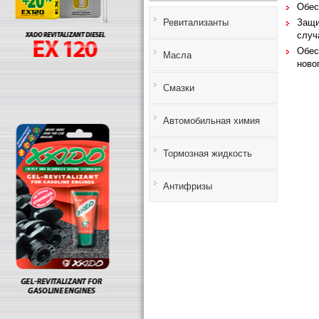
Обес
Ревитализанты
Защи
случ
Обес
Масла
ново
Смазки
Автомобильная химия
Тормозная жидкость
Антифризы