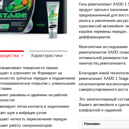
Гель-ревитализант XADO 1 S
продукт третьего поколени
предназначенный для восст
износа и увеличения ресурс
трансмиссий автомобиля: м
коробок перемены передач, 
дифференциалов.
Многолетние исследования 
ревитализантов XADO позво
мущества
Характеристики
оптимальной размерностью 
наночастиц ревитализанта.
танавливает поверхности трения,
щает и упрочняет их Формирует на
Благодаря новой технологии
рхностях зубчатых передач и подшипников
ревитализант XADO 1 Stage 
ллокерамическое покрытие с уникальными
катализатором высокоскоро
ствами
саморегулированного роста
аняет раковины и царапины на рабочих
Это запатентованный состав
рхностях
Вашего автомобиля и сдела
мизирует пятна контакта в зацеплениях
комфортной и надежной.
ает шум и вибрации узлов
шает четкость переключения передач
Упаковка:
шает работу синхронизаторов