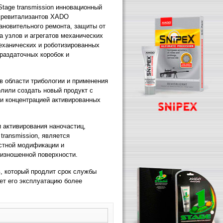
tage transmission инновационный
я ревитализантов XADO
ановительного ремонта, защиты от
а узлов и агрегатов механических
еханических и роботизированных
раздаточных коробок и
в области трибологии и применения
лили создать новый продукт с
и концентрацией активированных
 активирования наночастиц,
transmission, является
стной модификации и
 изношенной поверхности.
, который продлит срок службы
ет его эксплуатацию более