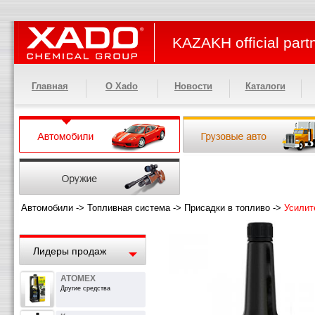
KAZAKH official part
Главная
О Xado
Новости
Каталоги
Автомобили
->
Топливная система
->
Присадки в топливо
->
Усилит
Лидеры продаж
ATOMEX
Другие средства