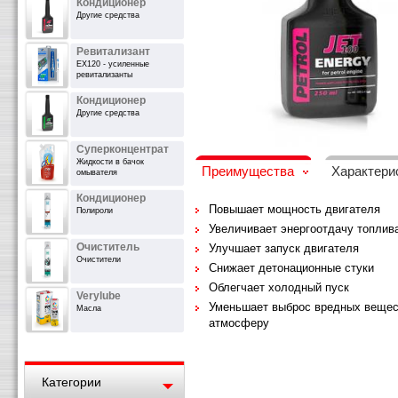
Кондиционер
Другие средства
Ревитализант
EX120 - усиленные
ревитализанты
Кондиционер
Другие средства
Суперконцентрат
Жидкости в бачок
Преимущества
Характери
омывателя
Кондиционер
Повышает мощность двигателя
Полироли
Увеличивает энергоотдачу топлив
Очиститель
Улучшает запуск двигателя
Очистители
Снижает детонационные стуки
Облегчает холодный пуск
Verylube
Уменьшает выброс вредных вещест
Масла
атмосферу
Категории