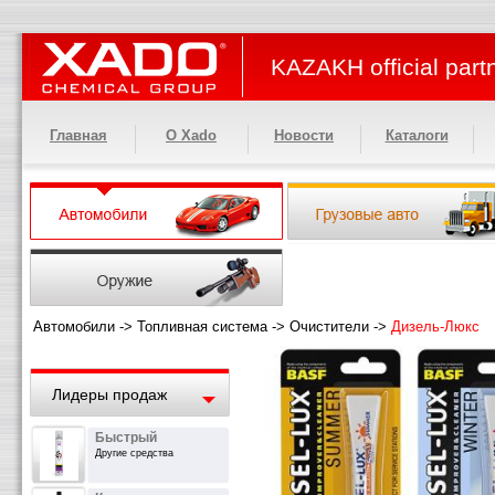
KAZAKH official part
Главная
О Xado
Новости
Каталоги
Автомобили
->
Топливная система
->
Очистители
->
Дизель-Люкс
Лидеры продаж
Быстрый
Другие средства