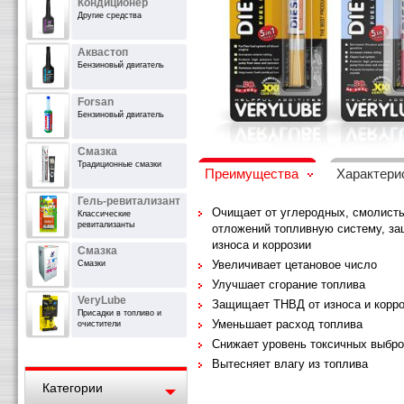
Кондиционер
Другие средства
Аквастоп
Бензиновый двигатель
Forsan
Бензиновый двигатель
Смазка
Традиционные смазки
Преимущества
Характери
Гель-ревитализант
Очищает от углеродных, смолист
Классические
ревитализанты
отложений топливную систему, за
износа и коррозии
Смазка
Увеличивает цетановое число
Смазки
Улучшает сгорание топлива
VeryLube
Защищает ТНВД от износа и корр
Присадки в топливо и
Уменьшает расход топлива
очистители
Снижает уровень токсичных выбр
Вытесняет влагу из топлива
Категории