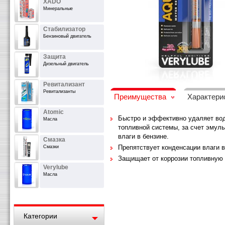
XADO
Минеральные
Стабилизатор
Бензиновый двигатель
Защита
Дизельный двигатель
Ревитализант
Ревитализанты
Преимущества
Характери
Atomic
Быстро и эффективно удаляет вод
Масла
топливной системы, за счет эмул
влаги в бензине.
Смазка
Препятствует конденсации влаги в
Смазки
Защищает от коррозии топливную 
Verylube
Масла
Категории