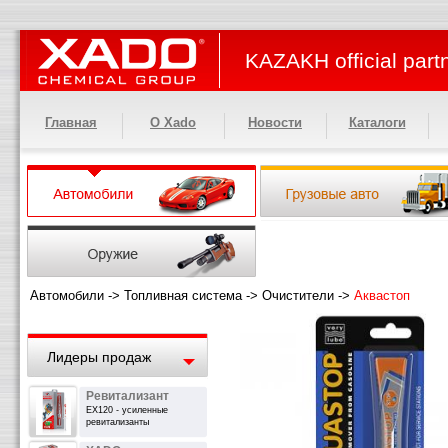
KAZAKH official part
Главная
О Xado
Новости
Каталоги
Автомобили
->
Топливная система
->
Очистители
->
Аквастоп
Лидеры продаж
Ревитализант
EX120 - усиленные
ревитализанты