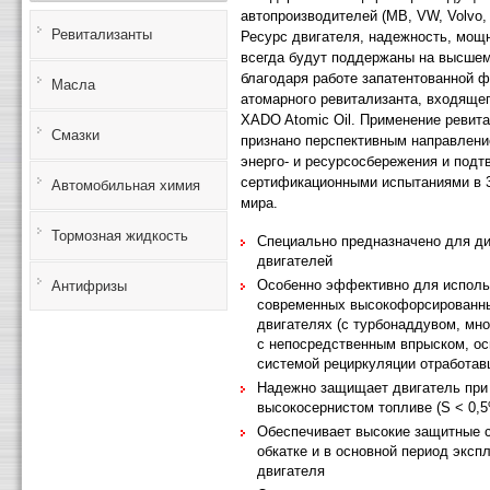
автопроизводителей (MB, VW, Volvo,
Ревитализанты
Ресурс двигателя, надежность, мощ
всегда будут поддержаны на высшем
благодаря работе запатентованной 
Масла
атомарного ревитализанта, входящег
XADO Atomic Oil. Применение ревит
Смазки
признано перспективным направлени
энерго- и ресурсосбережения и под
сертификационными испытаниями в 3
Автомобильная химия
мира.
Тормозная жидкость
Специально предназначено для д
двигателей
Особенно эффективно для исполь
Антифризы
современных высокофорсированн
двигателях (с турбонаддувом, мн
с непосредственным впрыском, о
системой рециркуляции отработав
Надежно защищает двигатель при 
высокосернистом топливе (S < 0,
Обеспечивает высокие защитные с
обкатке и в основной период эксп
двигателя