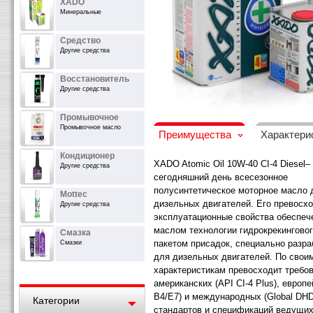
XADO
Минеральные
Средство
Другие средства
Восстановитель
Другие средства
Промывочное
Промывочное масло
Преимущества
Характери
Кондиционер
XADO Atomic Oil 10W-40 CI-4 Diesel–
Другие средства
сегодняшний день всесезонное
полусинтетическое моторное масло 
Mottec
дизельных двигателей. Его превосх
Другие средства
эксплуатационные свойства обеспеч
маслом технологии гидрокрекинговог
Смазка
пакетом присадок, специально разр
Смазки
для дизельных двигателей. По свои
характеристикам превосходит требо
американских (API CI-4 Plus), европ
B4/E7) и международных (Global DHD
Категории
стандартов и спецификаций ведущи