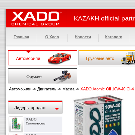
KAZAKH official part
Главная
О Xado
Новости
Каталоги
Автомобили
->
Двигатель
->
Масла
->
XADO Atomic Oil 10W-40 CI-4 
Лидеры продаж
XADO
Синтетические