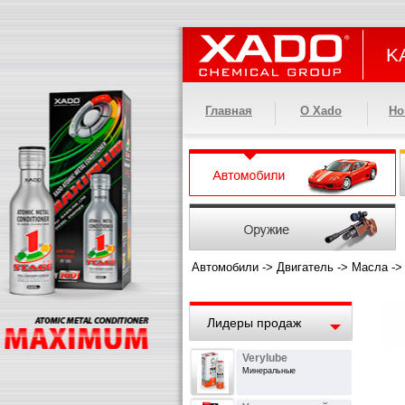
KA
Главная
О Xado
Но
Автомобили
->
Двигатель
->
Масла
-
Лидеры продаж
Verylube
Минеральные