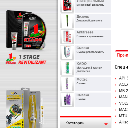
Универсальный
Бензиновый двигатель
Дизель
Дизельный двигатель
Antifreeze
Готовые к применению
Смазка
Смазки-ревитализанты
Преи
XADO
Масла для 2-тактных
двигателей
API 
Mottec
Смазки
ACEA
MB 2
Смазка
MAN 
Смазки
VOL
MACK
MTU 
Allis
Категории