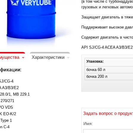
(в том числе с турбонадду
грузовых и легковых автомо
Защищает двигатель в тяже
Поддерживает высокое давл
Содержит двигатель в чисто
API SJ/CG-4 ACEA A3/B3/E2
мущества
Характеристики
Упаковка:
бочка 60 л
бочка 200 л
SJ/CG-4
 A3/B3/E2
28.0/1, MB 229.1
270/271
VO VDS
Задать вопрос о продук
 EO-K/2
Type 1
Имя:
on C-4