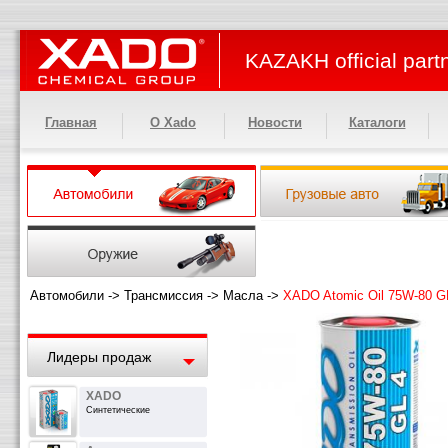
KAZAKH official part
Главная
О Xado
Новости
Каталоги
Автомобили
->
Трансмиссия
->
Масла
->
XADO Atomic Oil 75W-80 G
Лидеры продаж
XADO
Синтетические