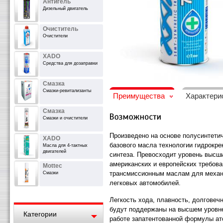
Антигель
Дизельный двигатель
Очиститель
Очистители
XADO
Средства для дозаправки
Смазка
Смазки-ревитализанты
Преимущества
Характери
Смазка
Смазки и очистители
Произведено на основе полусинтети
XADO
базового масла технологии гидрокре
Масла для 4-тактных
двигателей
синтеза. Превосходит уровень высш
американских и европейских требова
Mottec
трансмиссионным маслам для меха
Смазки
легковых автомобилей.
Легкость хода, плавность, долговеч
будут поддержаны на высшем уровн
Категории
работе запатентованной формулы ат