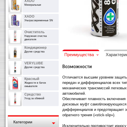
XADO
Минеральные
XADO
Ультрасовременные SN
Очиститель
Наружная очистка
двигателя
Кондиционер
Другие средства
Преимущества
Характери
VERYLUBE
Другие средства
Отличается высшим уровнем защиты
Красный
передач и дифференциалов всех ти
Жидкости в бачок
омывателя
механических трансмиссий легковых
автомобилей.
Средство
Обеспечивает плавность включения 
Уход за обивкой
дисковых муфт самоблокирующихся
дифференциалов и предотвращает 
обратного трения («stick-slip»).
Категории
Исключительно противостоит износу