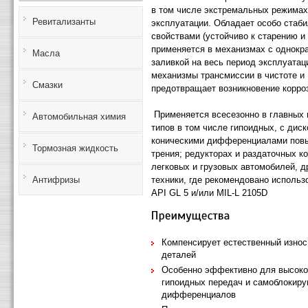
в том числе экстремальных режимах
Ревитализанты
эксплуатации. Обладает особо стаб
свойствами (устойчиво к старению и
применяется в механизмах с однокр
Масла
заливкой на весь период эксплуатац
механизмы трансмиссии в чистоте и
Смазки
предотвращает возникновение корро
Применяется всесезонно в главных 
Автомобильная химия
типов в том числе гипоидных, с дис
коническими дифференциалами пов
Тормозная жидкость
трения; редукторах и раздаточных к
легковых и грузовых автомобилей, д
техники, где рекомендовано использ
Антифризы
API GL 5 и/или MIL-L 2105D
Компенсирует естественный изно
деталей
Особенно эффективно для высок
гипоидных передач и самоблокир
дифференциалов