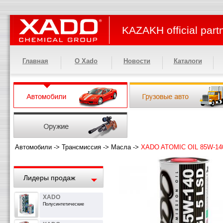
KAZAKH official part
Главная
О Xado
Новости
Каталоги
Автомобили
->
Трансмиссия
->
Масла
->
XADO ATOMIC OIL 85W-14
Лидеры продаж
XADO
Полусинтетические