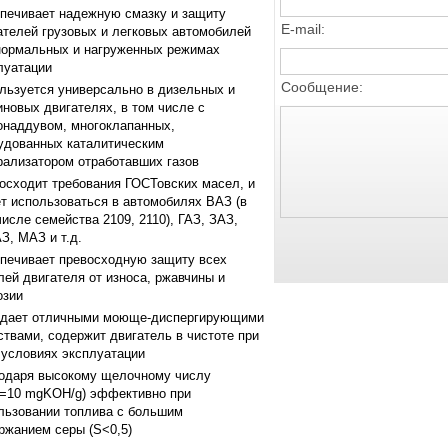
печивает надежную смазку и защиту
E-mail:
ателей грузовых и легковых автомобилей
нормальных и нагруженных режимах
луатации
Сообщение:
льзуется универсально в дизельных и
иновых двигателях, в том числе с
онаддувом, многоклапанных,
удованных каталитическим
рализатором отработавших газов
осходит требования ГОСТовских масел, и
т использоваться в автомобилях ВАЗ (в
числе семейства 2109, 2110), ГАЗ, ЗАЗ,
З, МАЗ и т.д.
печивает превосходную защиту всех
лей двигателя от износа, ржавчины и
озии
дает отличными моюще-диспергирующими
ствами, содержит двигатель в чистоте при
 условиях эксплуатации
одаря высокому щелочному числу
=10 mgKOH/g) эффективно при
льзовании топлива с большим
ржанием серы (S<0,5)