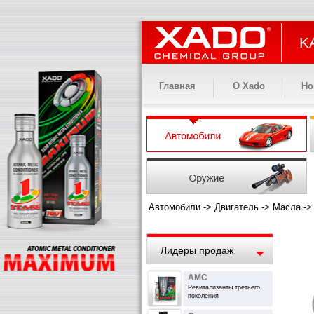
KA
Главная
О Xado
Но
Автомобили
->
Двигатель
->
Масла
-
Лидеры продаж
AMC
Ревитализанты третьего
поколения