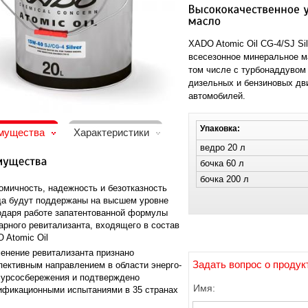
XADO Atomic Oil CG-4/SJ Si
всесезонное минеральное м
том числе с турбонаддувом
дизельных и бензиновых дв
автомобилей.
Упаковка:
мущества
Характеристики
ведро 20 л
бочка 60 л
бочка 200 л
омичность, надежность и безотказность
да будут поддержаны на высшем уровне
одаря работе запатентованной формулы
арного ревитализанта, входящего в состав
 Atomic Oil
енение ревитализанта признано
Задать вопрос о продук
пективным направлением в области энерго-
сурсосбережения и подтверждено
Имя:
ификационными испытаниями в 35 странах