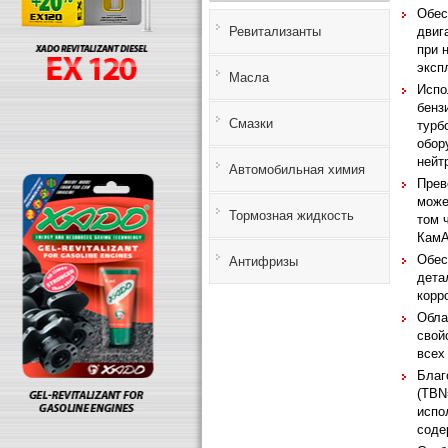
Обес
двиг
Ревитализанты
при 
эксп
Масла
Испо
бенз
Смазки
турб
обор
нейт
Автомобильная химия
Прев
може
Тормозная жидкость
том 
КамА
Обес
Антифризы
дета
корр
Обла
свой
всех
Благ
(TBN
испо
соде