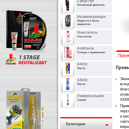
Средство
Бензиновый двигатель
Незамерзающая
Жидкости в бачок
омывателя
Очиститель
Очистители
Antifreeze
Готовые к применению
Преи
XADO
Масла
Экон
XADO
всег
Масла
благ
атом
Универсальная
XADO
Смазки
Прим
перс
и ре
серт
Категории
мира