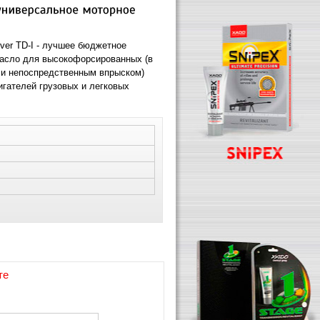
lver TD-I - лучшее бюджетное
асло для высокофорсированных (в
 и непоспредственным впрыском)
игателей грузовых и легковых
те