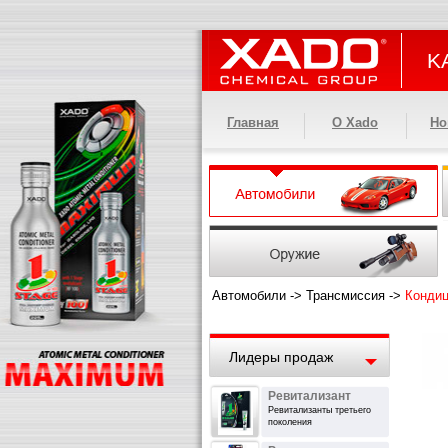
KA
Главная
О Xado
Но
Автомобили
->
Трансмиссия
->
Кондиц
Лидеры продаж
Ревитализант
Ревитализанты третьего
поколения