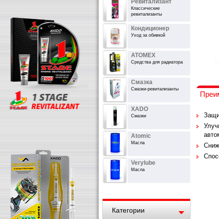
Ревитализант
Классические
ревитализанты
Кондиционер
Уход за обивкой
ATOMEX
Средства для радиатора
Смазка
Смазки-ревитализанты
Преи
XADO
Защи
Смазки
Улуч
авто
Atomic
Масла
Сниж
Спос
Verylube
Масла
Категории