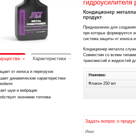
гидроусилителя 
Предназначен для создания 
при которых формируется 
система защиты от износа и
Кондиционер металла служи
Совместим со всеми типами
мущества
Характеристики
трансмиссий и жидкостей д
щает от износа и перегрузок
Упаковка:
шает динамические характеристики
Флакон 250 мл
мобиля
ает шум и вибрации
обствует экономии топлива
Задать вопрос о продук
Имя: