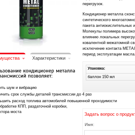
перегрузок.
Кондиционер металла сконс
синтетического многоатомн
пакета антиокислительных 
Молекулы полимера высоко
влиянию локальных перегруз
ковалентной межатомной св
исключение контакта МЕТА
период эксплуатации масла
мущества
Характеристики
Упаковка:
баллон 150 мл
ить шум и вибрацию
ичить срок службы деталей трансмиссии до 4 раз
ьшить расход топлива автомобилей повышенной проходимости
обработке КПП, раздаточной коробки,
ктора моста
Задать вопрос о продук
Имя: