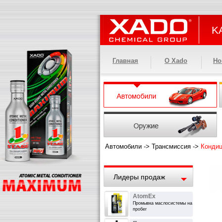
KA
Главная
О Xado
Но
Автомобили
->
Трансмиссия
->
Кондиц
Лидеры продаж
AtomEx
Промывка маслосистемы на
пробег