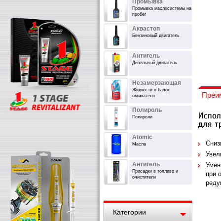
Промывка
Промывка маслосистемы на
пробег
Аквастоп
Бензиновый двигатель
Антигель
Дизельный двигатель
Незамерзающая
Жидкости в бачок
Преи
омывателя
Полироль
Полироли
Atomic
Сниз
Масла
Увел
Антигель
Умен
Присадки в топливо и
при 
очистители
реду
Категории